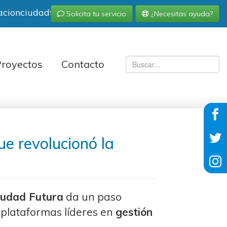
acionciudadfutura.org
Solicita tu servicio
¿Necesitas ayuda?
royectos
Contacto
e revolucionó la
iudad Futura
da un paso
s plataformas líderes en
gestión