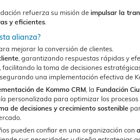
undación refuerza su misión de
impulsar la tra
as y eficientes
.
sta alianza?
ra mejorar la conversión de clientes.
cliente
, garantizando respuestas rápidas y efe
, facilitando la toma de decisiones estratégicas
asegurando una implementación efectiva de
plementación de Kommo CRM
, la
Fundación Ci
ía personalizada para optimizar los procesos 
a de decisiones y crecimiento sostenible
par
ercado.
ños pueden confiar en una organización con
a
tiende sus necesidades y diseña estrategias a