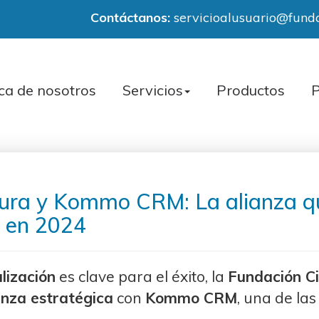
Contáctanos:
servicioalusuario@fund
ca de nosotros
Servicios
Productos
P
ura y Kommo CRM: La alianza qu
l en 2024
alización
es clave para el éxito, la
Fundación C
anza estratégica
con
Kommo CRM
, una de la