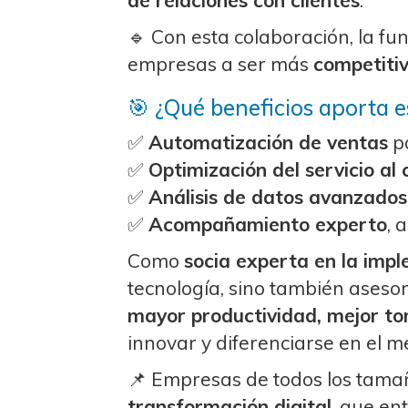
de relaciones con clientes
.
🔹 Con esta colaboración, la f
empresas a ser más
competitiv
🎯 ¿Qué beneficios aporta e
✅
Automatización de ventas
pa
✅
Optimización del servicio al 
✅
Análisis de datos avanzados
✅
Acompañamiento experto
, 
Como
socia experta en la im
tecnología, sino también asesor
mayor productividad, mejor tom
innovar y diferenciarse en el m
📌 Empresas de todos los tama
transformación digital
, que en