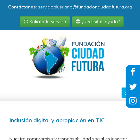
Contáctanos:
servicioalusuario@fundacionciudadfutura.org
Solicita tu servicio
¿Necesitas ayuda?
Toggl
navig
Inclusión digital y apropiación en TIC
Nuestro compromiso y responsabilidad social es insertar